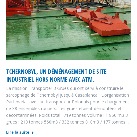
TCHERNOBYL, UN DÉMÉNAGEMENT DE SITE
INDUSTRIEL HORS NORME AVEC ATM.
La mission Transporter 3 Grues qui ont servi à construire le
sarcophage de Tchernobyl jusqu’à Casablanca L’organisation
Partenariat avec un transporteur Polonais pour le chargement
de 38 ensembles routiers. Les grues étaient démontées et
décontaminées. Poids total : 719 tonnes Volume : 1 850 m3 3
grues : 210 tonnes 560m3 / 332 tonnes 818m3 / 177 tonnes…
Lire la suite